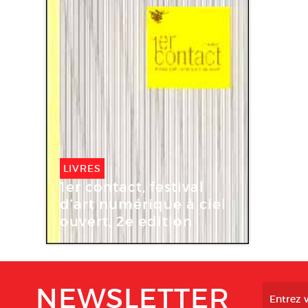
LIVRES
1er contact, festival
d’art numérique à ciel
ouvert, 2e edition
NEWSLETTER