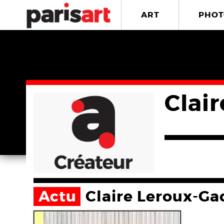
ART
PHOT
Clai
Actu
Claire Leroux-G