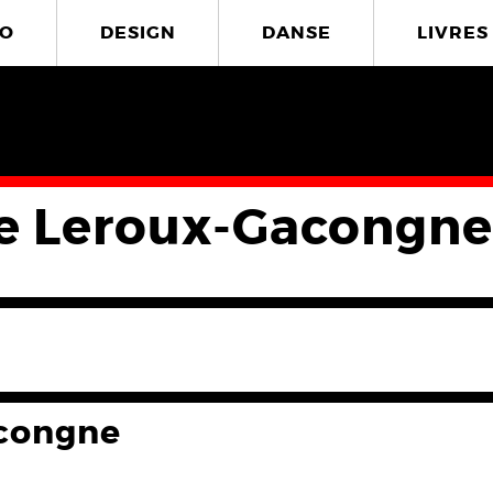
O
DESIGN
DANSE
LIVRES
re Leroux-Gacongne
acongne