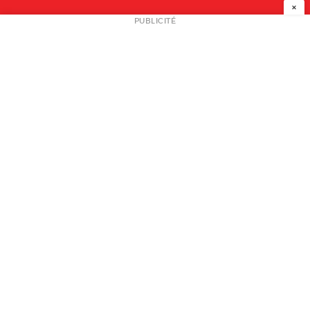
×
NEWSLETTER
PUBLICITÉ
L
A PROPOS
PLAN MEDIA
PARTENAIRES
CONTACT
© 2026 copyright