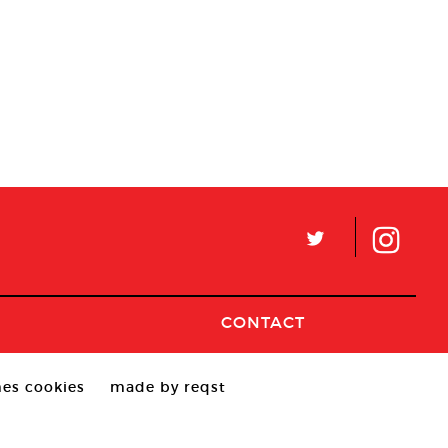
L
CONTACT
es cookies
made by reqst