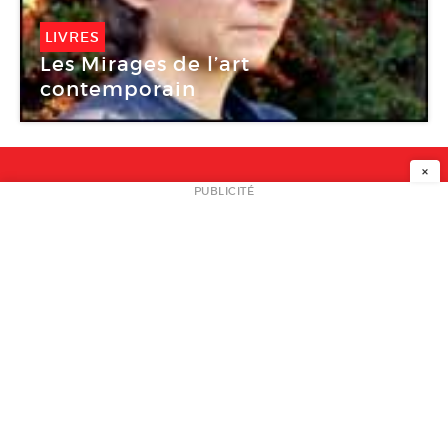
LIVRES
Les Mirages de l’art
contemporain
×
NEWSLETTER
PUBLICITÉ
L
A PROPOS
PLAN MEDIA