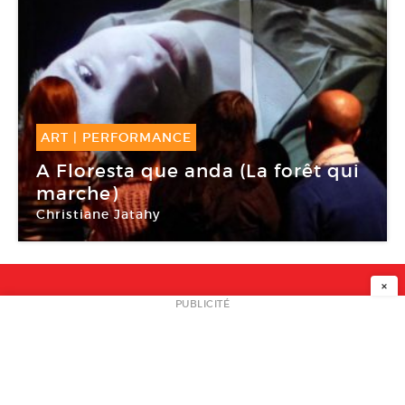
ART
|
PERFORMANCE
04 Oct -
22 Oct 2016
A Floresta que anda (La forêt qui
marche)
Christiane Jatahy
Centquatre-Paris
×
NEWSLETTER
PUBLICITÉ