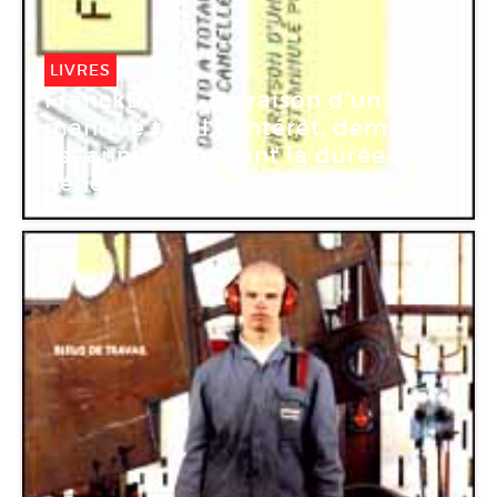
LIVRES
FranckDavid. En raison d’un
manque total d’intérêt, demain
est annulé pendant la durée du
générique