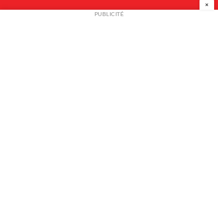
×
NEWSLETTER
PUBLICITÉ
L
A PROPOS
PLAN MEDIA
PARTENAIRES
CONTACT
© 2026 copyright