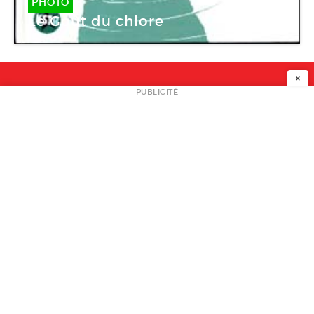
PHOTO
Le Goût du chlore
×
NEWSLETTER
PUBLICITÉ
L
A PROPOS
PLAN MEDIA
PARTENAIRES
CONTACT