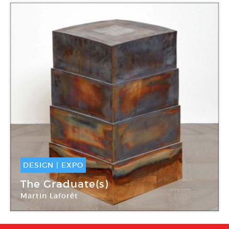
DESIGN
|
EXPO
11 Déc -
13 Jan 2018
The Graduate(s)
Martin Laforêt
Carpenters Workshop Gallery