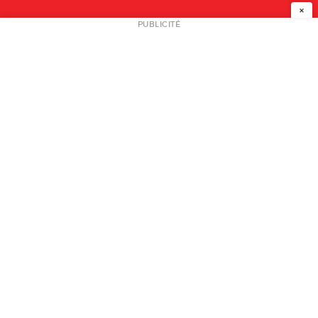
×
NEWSLETTER
PUBLICITÉ
L
A PROPOS
PLAN MEDIA
PARTENAIRES
CONTACT
© 2026 copyright