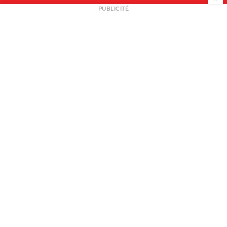
NEWSLETTER
PUBLICITÉ
L
A PROPOS
PLAN MEDIA
PARTENAIRES
CONTACT
© 2026 copyright
Mentions légales / CGV
Contact