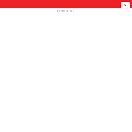
×
NEWSLETTER
PUBLICITÉ
L
A PROPOS
PLAN MEDIA
PARTENAIRES
CONTACT
© 2026 copyright