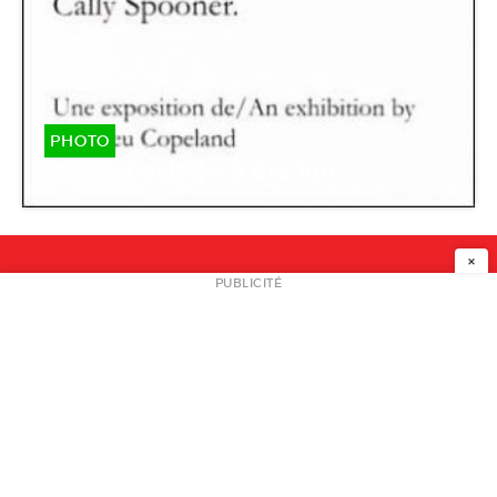
PHOTO
Une exposition à êre lue
×
NEWSLETTER
PUBLICITÉ
L