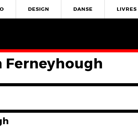
O
DESIGN
DANSE
LIVRES
n Ferneyhough
gh