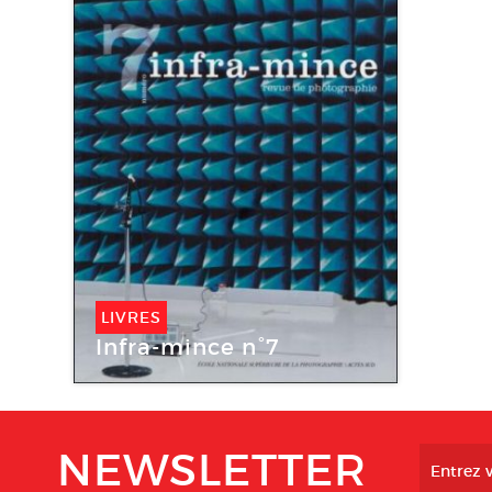
LIVRES
Infra-mince n°7
NEWSLETTER