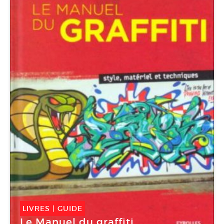
LIVRES
|
GUIDE
Le Manuel du graffiti