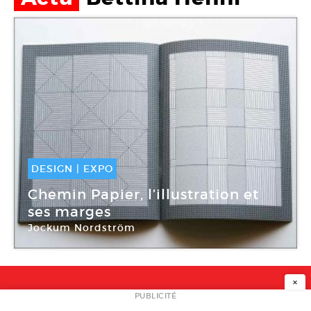
DESIGN
|
EXPO
31 Mar -
16 Sep 2018
Chemin Papier, l’illustration et
ses marges
Jockum Nordström
Le Signe
×
NEWSLETTER
PUBLICITÉ