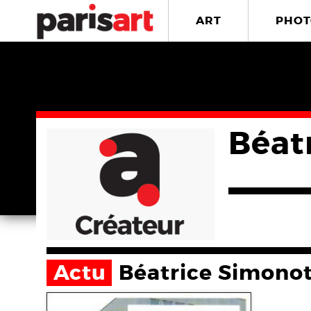
ART
PHOT
Béat
Actu
Béatrice Simono