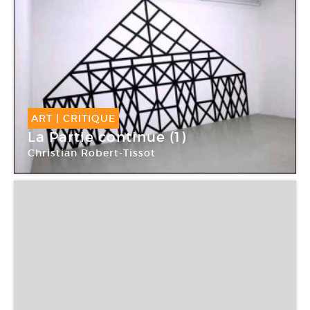
ART
|
CRITIQUE
La Partie continue (1)
Christian Robert-Tissot
Crédac