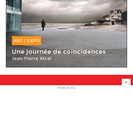
ART
|
EXPO
18 Juin -
29 Juin 2014
Une journée de coïncidences
Jean-Pierre Attal
Plateforme
×
NEWSLETTER
PUBLICITÉ
L