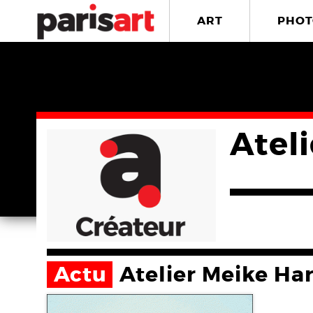
ART
PHOT
Atel
Actu
Atelier Meike Ha