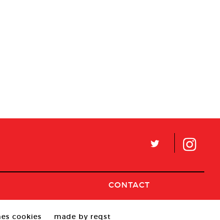
L
CONTACT
es cookies
made by reqst