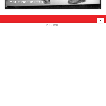
Marie-Noëlle Perrin
Les Ateliers de l’Image
×
NEWSLETTER
PUBLICITÉ
L
A PROPOS
PLAN MEDIA
PARTENAIRES
CONTACT