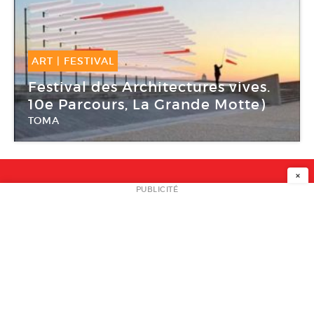
ART
|
FESTIVAL
20 Juin -
28 Juin 2015
Festival des Architectures vives.
10e Parcours, La Grande Motte)
TOMA
Esplanade Maurice-Justin
×
NEWSLETTER
PUBLICITÉ
L