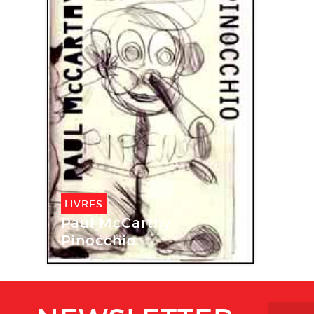
LIVRES
Paul McCarthy :
Pinocchio