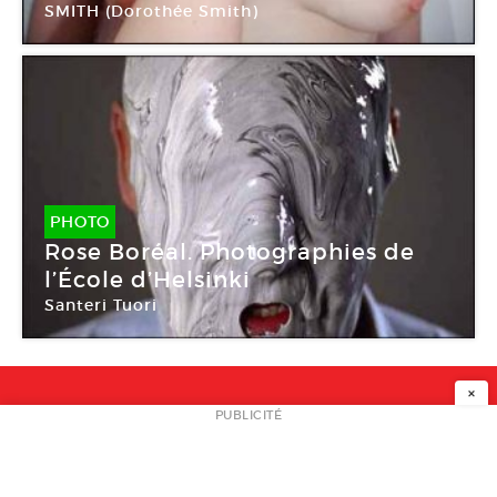
SMITH (Dorothée Smith)
Galerie Les Filles du Calvaire
PHOTO
Rose Boréal. Photographies de
l’École d’Helsinki
Santeri Tuori
×
NEWSLETTER
PUBLICITÉ