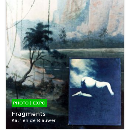
PHOTO
|
EXPO
02 Déc -
14 Jan 2017
Fragments
Katrien de Blauwer
Galerie Les Filles du Calvaire