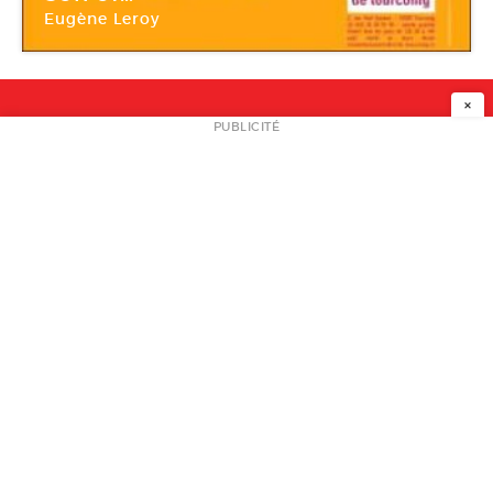
Eugène Leroy
Musée des beaux-arts de Tourcoing – MUba
×
NEWSLETTER
PUBLICITÉ
L
A PROPOS
PLAN MEDIA
PARTENAIRES
CONTACT