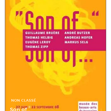
NON CLASSÉ
27 Juin -
22 Sep 2008
Son of…