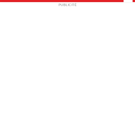
NEWSLETTER
PUBLICITÉ
L
A PROPOS
PLAN MEDIA
PARTENAIRES
CONTACT
© 2026 copyright
Mentions légales / CGV
Contact