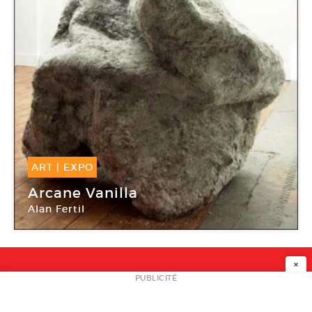
ART
|
EXPO
12 Avr -
12 Juil 2014
Arcane Vanilla
Alan Fertil
40mcube
×
NEWSLETTER
PUBLICITÉ